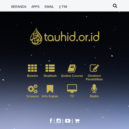
BERANDA
APPS
EMAIL
|| TIM
Buletin
Shalihah
Online Course
Direktori
Pendidikan
Ta'awun
Info Kajian
TV
Radio
|
|
|