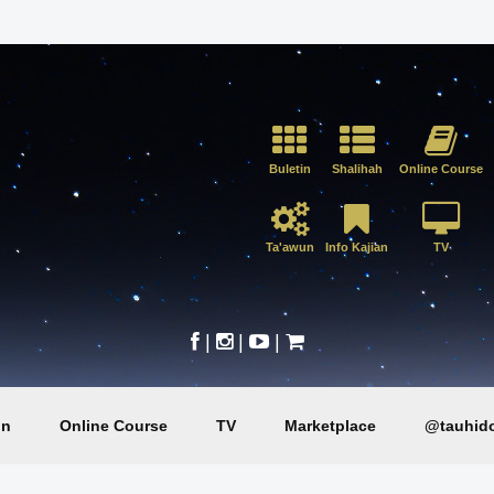
Buletin
Shalihah
Online Course
Ta'awun
Info Kajian
TV
|
|
|
in
Online Course
TV
Marketplace
@tauhido