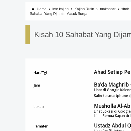
Home
info kajian
Kajian Rutin
makassar
sirah
Sahabat Yang Dijamin Masuk Surga
Kisah 10 Sahabat Yang Dija
Ahad Setiap Pe
Hari/Tgl
Ba'da Maghrib -
Jam
Lihat di Google Kalen
Salin ke smartphone
Musholla Al-Ab
Lokasi
Lihat Lokasi di Googl
Lihat Semua Kajian di L
Ustadz Abdul Qo
Pemateri
Lihat Profil Ustadz