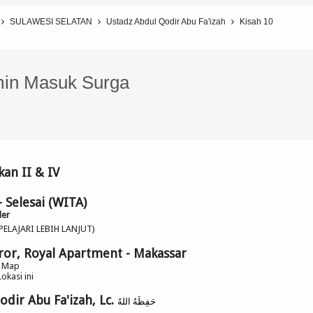
SULAWESI SELATAN
Ustadz Abdul Qodir Abu Fa'izah
Kisah 10
min Masuk Surga
kan II & IV
 Selesai (WITA)
der
(PELAJARI LEBIH LANJUT)
ror, Royal Apartment - Makassar
e Map
okasi ini
dir Abu Fa'izah, Lc.
حَفِظَهُ اللهُ