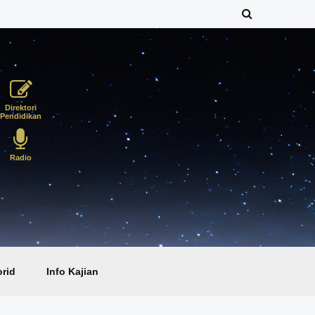
Direktori
Pendidikan
Radio
rid
Info Kajian