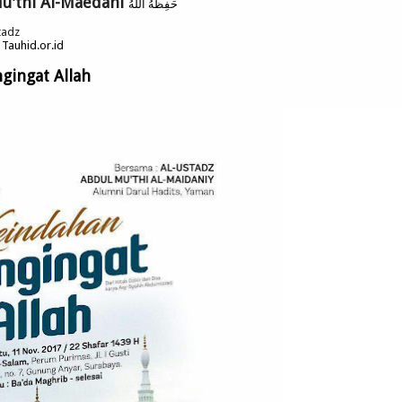
u'thi Al-Maedani
حَفِظَهُ اللهُ
tadz
n Tauhid.or.id
gingat Allah