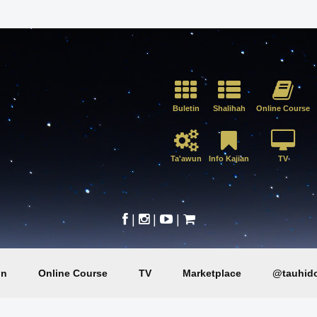
Buletin
Shalihah
Online Course
Ta'awun
Info Kajian
TV
|
|
|
in
Online Course
TV
Marketplace
@tauhido