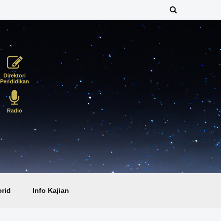
Direktori
Pendidikan
Radio
rid
Info Kajian