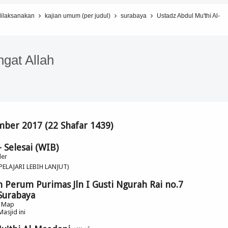
dilaksanakan
kajian umum (per judul)
surabaya
Ustadz Abdul Mu'thi Al-
gat Allah
ber 2017 (22 Shafar 1439)
 Selesai (WIB)
der
(PELAJARI LEBIH LANJUT)
m Perum Purimas Jln I Gusti Ngurah Rai no.7
Surabaya
e Map
Masjid ini