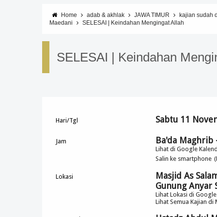
Home
adab & akhlak
JAWA TIMUR
kajian sudah 
Maedani
SELESAI | Keindahan Mengingat Allah
SELESAI | Keindahan Mengin
Sabtu 11 Novem
Hari/Tgl
Ba'da Maghrib -
Jam
Lihat di Google Kalen
Salin ke smartphone
Masjid As Sala
Lokasi
Gunung Anyar 
Lihat Lokasi di Googl
Lihat Semua Kajian di 