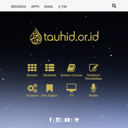
BERANDA
APPS
EMAIL
|| TIM
Buletin
Shalihah
Online Course
Direktori
Pendidikan
Ta'awun
Info Kajian
TV
Radio
|
|
|